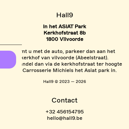
> TARIEVEN BOULDER ZON
Hall9
In het ASIAT Park
Kerkhofstraat 8b
1800 Vilvoorde
Komt u met de auto, parkeer dan aan het
kerkhof van vilvoorde (Abeelstraat).
En wandel dan via de kerkhofstraat ter hoogte
van Carrosserie Michiels het Asiat park in.
Hall9 © 2023 — 2026
Contact
+32 456154795
hello@hall9.be