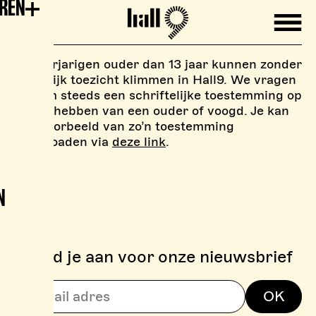
EREN
Mobile
Hall9
Minderjarigen ouder dan 13 jaar kunnen zonder
ouderlijk toezicht klimmen in Hall9. We vragen
wel om steeds een schriftelijke toestemming op
zak te hebben van een ouder of voogd. Je kan
een voorbeeld van zo’n toestemming
downloaden via
deze link
.
N
Meld je aan voor onze nieuwsbrief
> BOULDERZONE
OK