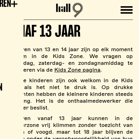
EREN
Mobile
Hall9
VANAF 13 JAAR
Kinderen van 13 en 14 jaar zijn op elk moment
welkom in de Kids Zone. We vragen op
woensdag, zaterdag- en zondagnamiddag te
reserveren via de
Kids Zone pagina
.
Oudere kinderen zijn ook welkom in de Kids
N
Zone als het niet te druk is. Op drukke
momenten hebben de kleinere kinderen steeds
voorrang. Het is de onthaalmedewerker die
hierover beslist.
Kinderen vanaf 13 jaar kunnen in de
boulderzone vrij klimmen zonder toezicht van
ouders of voogd. maar tot 18 jaar blijven de
tieners onder de verantwoordelijkheid van hun