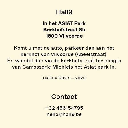
> TARIEVEN BOULDER ZON
Hall9
In het ASIAT Park
Kerkhofstraat 8b
1800 Vilvoorde
Komt u met de auto, parkeer dan aan het
kerkhof van vilvoorde (Abeelstraat).
En wandel dan via de kerkhofstraat ter hoogte
van Carrosserie Michiels het Asiat park in.
Hall9 © 2023 — 2026
Contact
+32 456154795
hello@hall9.be