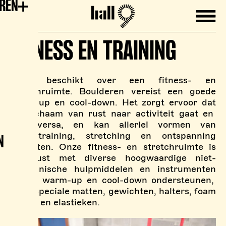
EREN
Mobile
Hall9
FITNESS EN TRAINING
Hall9
beschikt
over
een
fitness- en
stretchruimte
.
Boulderen
vereist
een
goede
warm
-up en
cool
-down. Het
z
orgt
ervoor
dat
het
lichaam
van
rust
naar
activiteit
gaat
en
vi
ce
versa
, en kan
allerlei
vormen
van
krachttraining
,
stretching
en
ontspanning
N
omvatten
. Onze fitness- en stretchruimte
is
uitgerust
met diverse
hoogwaardige
niet-
mechanische
hulpmiddelen
en
instrumenten
die de
warm
-up en
cool
-down
ondersteunen
,
zoals
speciale
matten
,
gewichten
,
halters
,
foam
rollers
en
elastieken
.