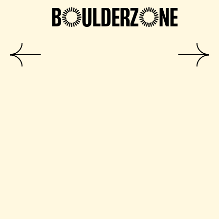
BOULDERZONE
Prev
Next