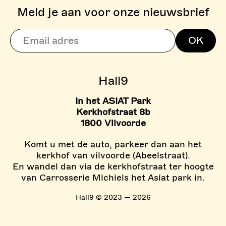
Meld je aan voor onze nieuwsbrief
> TARIEVEN BOULDER ZON
OK
> TARIEVEN KIDS ZONE
Hall9
In het ASIAT Park
Kerkhofstraat 8b
1800 Vilvoorde
Komt u met de auto, parkeer dan aan het
kerkhof van vilvoorde (Abeelstraat).
En wandel dan via de kerkhofstraat ter hoogte
van Carrosserie Michiels het Asiat park in.
Hall9 © 2023 — 2026