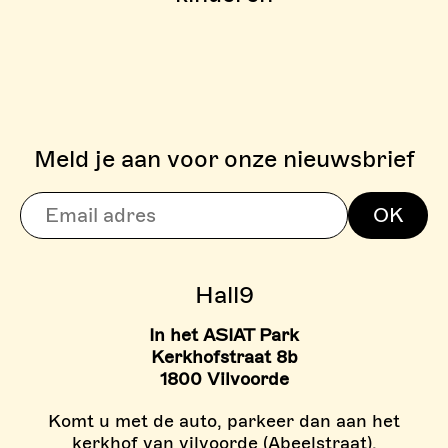
Meld je aan voor onze nieuwsbrief
> BOULDERZONE
OK
> TARIEVEN BOULDER ZON
Hall9
In het ASIAT Park
Kerkhofstraat 8b
1800 Vilvoorde
Komt u met de auto, parkeer dan aan het
kerkhof van vilvoorde (Abeelstraat).