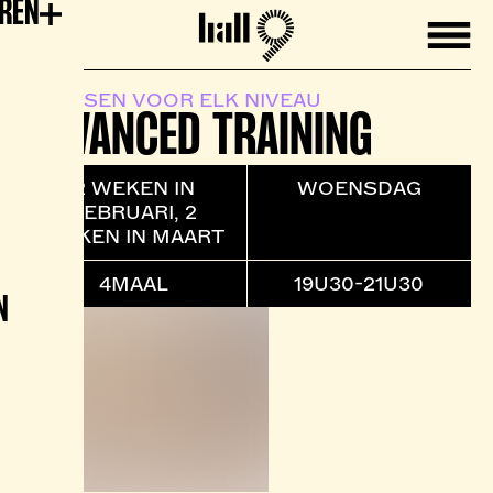
EREN
Mobile
Hall9
LESSEN VOOR ELK NIVEAU
ADVANCED TRAINING
2 WEKEN IN
WOENSDAG
FEBRUARI, 2
WEKEN IN MAART
4MAAL
19U30-21U30
N