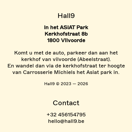
> TARIEVEN BOULDER ZON
Hall9
In het ASIAT Park
Kerkhofstraat 8b
1800 Vilvoorde
Komt u met de auto, parkeer dan aan het
kerkhof van vilvoorde (Abeelstraat).
En wandel dan via de kerkhofstraat ter hoogte
van Carrosserie Michiels het Asiat park in.
Hall9 © 2023 — 2026
Contact
+32 456154795
hello@hall9.be