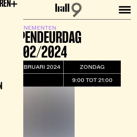
EREN
Mobile
Hall9
EVENEMENTEN
OPENDEURDAG
18/02/2024
18 FEBRUARI 2024
ZONDAG
9:00 TOT 21:00
N