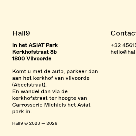
Hall9
Contac
In het ASIAT Park
+32 4561
> BOULDERZONE
> TAR
Kerkhofstraat 8b
hello@hal
1800 Vilvoorde
Komt u met de auto, parkeer dan
aan het kerkhof van vilvoorde
(Abeelstraat).
En wandel dan via de
kerkhofstraat ter hoogte van
Carrosserie Michiels het Asiat
park in.
Hall9 © 2023 — 2026