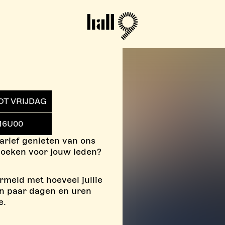
Hall9
OT VRIJDAG
16U00
arief genieten van ons
 boeken voor jouw leden?
rmeld met hoeveel jullie
en paar dagen en uren
e.