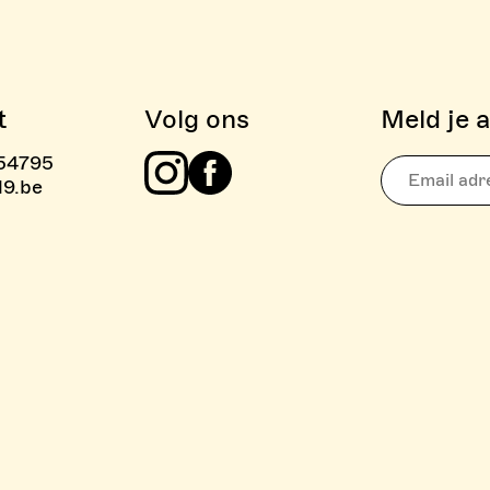
t
Volg ons
Meld je 
54795
IEVEN BOULDER ZONE
l9.be
Instagram
Facebook