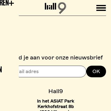
EREN
Mobile
Hall9
Meld je aan voor onze nieuwsbrief
N
> BOULDERZONE
OK
> TARIEVEN BOULDER ZON
Hall9
In het ASIAT Park
Kerkhofstraat 8b