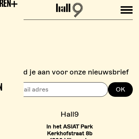
EREN
Mobile
Hall9
Meld je aan voor onze nieuwsbrief
N
> BOULDERZONE
OK
> TARIEVEN BOULDER ZON
Hall9
In het ASIAT Park
Kerkhofstraat 8b