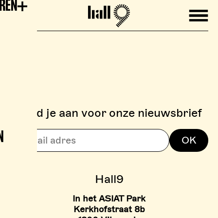
EREN
Mobile
Hall9
Meld je aan voor onze nieuwsbrief
N
> BOULDERZONE
OK
> TARIEVEN BOULDER ZON
Hall9
In het ASIAT Park
Kerkhofstraat 8b