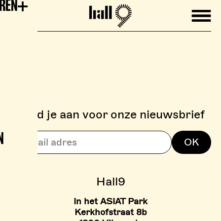
EREN
Mobile
Hall9
Meld je aan voor onze nieuwsbrief
N
> BOULDERZONE
OK
> TARIEVEN BOULDER ZON
Hall9
In het ASIAT Park
Kerkhofstraat 8b