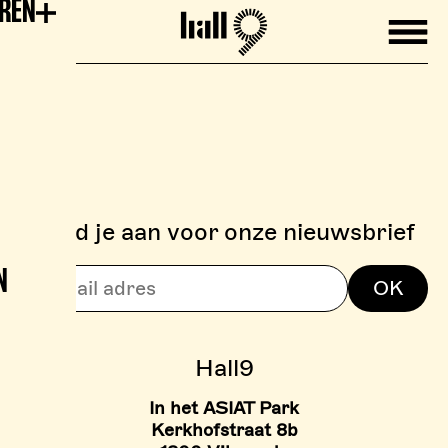
EREN
Mobile
Hall9
Meld je aan voor onze nieuwsbrief
N
> BOULDERZONE
OK
> TARIEVEN BOULDER ZON
Hall9
In het ASIAT Park
Kerkhofstraat 8b