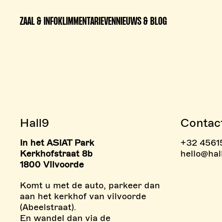
ZAAL & INFO
KLIMMEN
TARIEVEN
NIEUWS & BLOG
Hall9
Contac
In het ASIAT Park
+32 4561
> BOULDERZONE
> TAR
Kerkhofstraat 8b
hello@hal
1800 Vilvoorde
Komt u met de auto, parkeer dan
aan het kerkhof van vilvoorde
(Abeelstraat).
En wandel dan via de