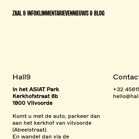
ZAAL & INFO
KLIMMEN
TARIEVEN
NIEUWS & BLOG
Hall9
Contac
In het ASIAT Park
+32 4561
> BOULDERZONE
> TAR
Kerkhofstraat 8b
hello@hal
1800 Vilvoorde
Komt u met de auto, parkeer dan
aan het kerkhof van vilvoorde
(Abeelstraat).
En wandel dan via de