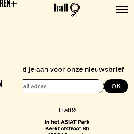
EREN
Mobile
Hall9
Meld je aan voor onze nieuwsbrief
N
> BOULDERZONE
OK
> TARIEVEN BOULDER ZON
Hall9
In het ASIAT Park
Kerkhofstraat 8b