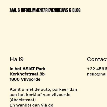
ZAAL & INFO
KLIMMEN
TARIEVEN
NIEUWS & BLOG
Hall9
Contac
In het ASIAT Park
+32 4561
> BOULDERZONE
> TAR
Kerkhofstraat 8b
hello@hal
1800 Vilvoorde
Komt u met de auto, parkeer dan
aan het kerkhof van vilvoorde
(Abeelstraat).
En wandel dan via de