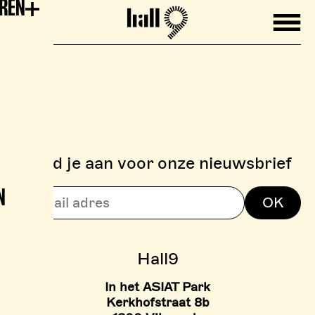
EREN
Mobile
Hall9
Meld je aan voor onze nieuwsbrief
N
> BOULDERZONE
OK
> TARIEVEN BOULDER ZON
Hall9
In het ASIAT Park
Kerkhofstraat 8b