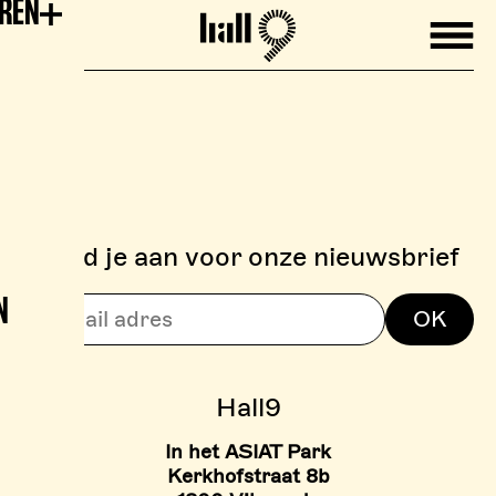
EREN
Mobile
Hall9
Meld je aan voor onze nieuwsbrief
N
> BOULDERZONE
OK
> TARIEVEN BOULDER ZON
Hall9
In het ASIAT Park
Kerkhofstraat 8b