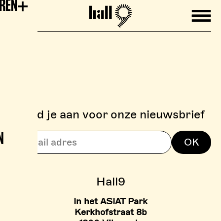
EREN
Mobile
Hall9
Meld je aan voor onze nieuwsbrief
N
> BOULDERZONE
OK
> TARIEVEN BOULDER ZON
Hall9
In het ASIAT Park
Kerkhofstraat 8b