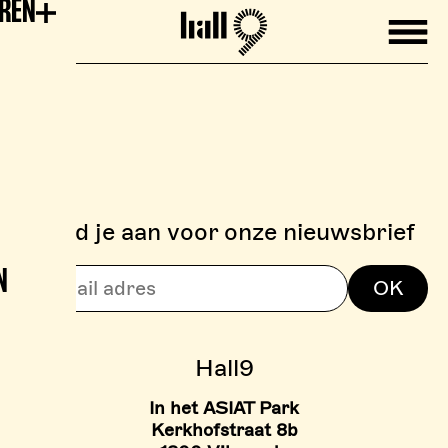
EREN
Mobile
Hall9
Meld je aan voor onze nieuwsbrief
N
> BOULDERZONE
OK
> TARIEVEN BOULDER ZON
Hall9
In het ASIAT Park
Kerkhofstraat 8b