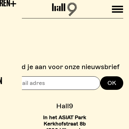
EREN
Mobile
Hall9
Meld je aan voor onze nieuwsbrief
N
> BOULDERZONE
OK
> TARIEVEN BOULDER ZON
Hall9
In het ASIAT Park
Kerkhofstraat 8b