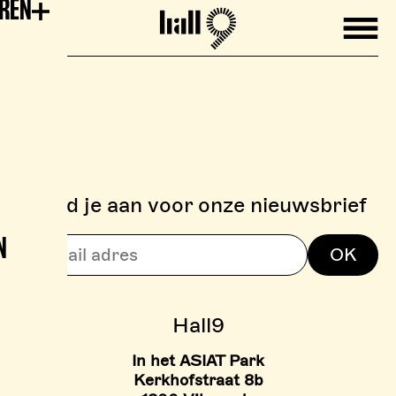
EREN
Mobile
Hall9
Meld je aan voor onze nieuwsbrief
N
> BOULDERZONE
OK
> TARIEVEN BOULDER ZON
Hall9
In het ASIAT Park
Kerkhofstraat 8b