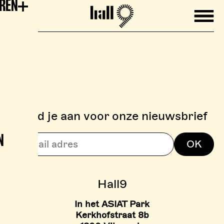
EREN
Mobile
Hall9
Meld je aan voor onze nieuwsbrief
N
> BOULDERZONE
OK
> TARIEVEN BOULDER ZON
Hall9
In het ASIAT Park
Kerkhofstraat 8b