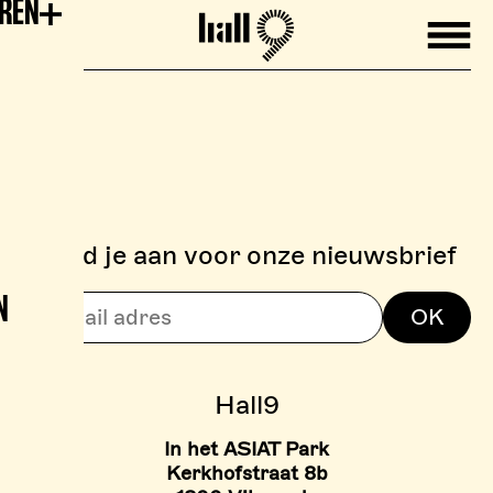
EREN
Mobile
Hall9
Meld je aan voor onze nieuwsbrief
N
> BOULDERZONE
OK
> TARIEVEN BOULDER ZON
Hall9
In het ASIAT Park
Kerkhofstraat 8b