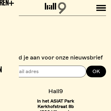
EREN
Mobile
Hall9
Meld je aan voor onze nieuwsbrief
N
> BOULDERZONE
OK
> TARIEVEN BOULDER ZON
Hall9
In het ASIAT Park
Kerkhofstraat 8b