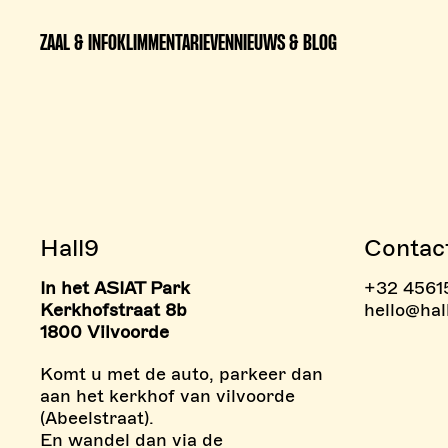
ZAAL & INFO
KLIMMEN
TARIEVEN
NIEUWS & BLOG
Hall9
Contac
In het ASIAT Park
+32 4561
> BOULDERZONE
> TAR
Kerkhofstraat 8b
hello@hal
1800 Vilvoorde
Komt u met de auto, parkeer dan
aan het kerkhof van vilvoorde
(Abeelstraat).
En wandel dan via de