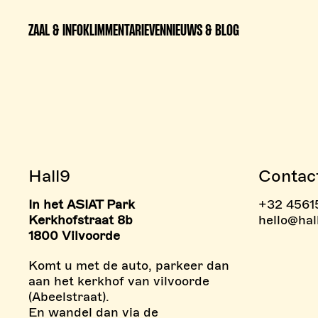
ZAAL & INFO
KLIMMEN
TARIEVEN
NIEUWS & BLOG
Hall9
Contac
In het ASIAT Park
+32 4561
> BOULDERZONE
> TAR
Kerkhofstraat 8b
hello@hal
1800 Vilvoorde
Komt u met de auto, parkeer dan
aan het kerkhof van vilvoorde
(Abeelstraat).
En wandel dan via de