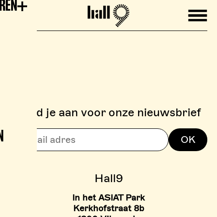
EREN
Mobile
Hall9
Meld je aan voor onze nieuwsbrief
N
> BOULDERZONE
OK
> TARIEVEN BOULDER ZON
Hall9
In het ASIAT Park
Kerkhofstraat 8b