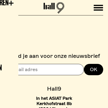
EREN
Mobile
Hall9
Meld je aan voor onze nieuwsbrief
N
> BOULDERZONE
OK
> TARIEVEN BOULDER ZON
Hall9
In het ASIAT Park
Kerkhofstraat 8b