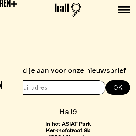
EREN
Mobile
Hall9
Meld je aan voor onze nieuwsbrief
N
> BOULDERZONE
OK
> TARIEVEN BOULDER ZON
Hall9
In het ASIAT Park
Kerkhofstraat 8b