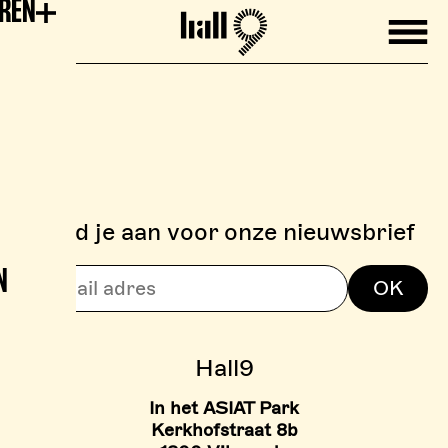
EREN
Mobile
Hall9
Meld je aan voor onze nieuwsbrief
N
> BOULDERZONE
OK
> TARIEVEN BOULDER ZON
Hall9
In het ASIAT Park
Kerkhofstraat 8b