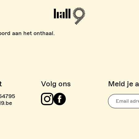
Hall9
oord aan het onthaal.
t
Volg ons
Meld je 
54795
IEVEN BOULDER ZONE
l9.be
Instagram
Facebook