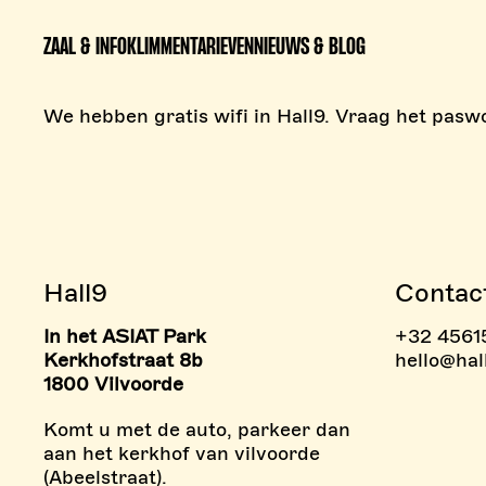
ZAAL & INFO
KLIMMEN
TARIEVEN
NIEUWS & BLOG
We hebben gratis wifi in Hall9. Vraag het pasw
Hall9
Contac
In het ASIAT Park
+32 4561
> BOULDERZONE
> TAR
Kerkhofstraat 8b
hello@hal
1800 Vilvoorde
Komt u met de auto, parkeer dan
aan het kerkhof van vilvoorde
(Abeelstraat).