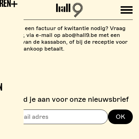
EREN
Mobile
Hall9
Heb je een factuur of kwitantie nodig? Vraag
ernaar, via e-mail op abo@hall9.be met een
kopie van de kassabon, of bij de receptie voor
je de aankoop betaalt.
N
Meld je aan voor onze nieuwsbrief
> BOULDERZONE
OK