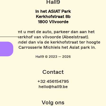
> TARIEVEN BOULDER ZON
Hall9
In het ASIAT Park
Kerkhofstraat 8b
1800 Vilvoorde
Komt u met de auto, parkeer dan aan het
kerkhof van vilvoorde (Abeelstraat).
En wandel dan via de kerkhofstraat ter hoogte
van Carrosserie Michiels het Asiat park in.
Hall9 © 2023 — 2026
Contact
+32 456154795
hello@hall9.be
Volg ons