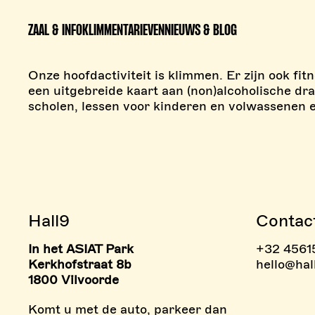
ZAAL & INFO
KLIMMEN
TARIEVEN
NIEUWS & BLOG
Onze hoofdactiviteit is klimmen. Er zijn ook fi
een uitgebreide kaart aan (non)alcoholische dr
scholen, lessen voor kinderen en volwassenen e
Hall9
Contac
In het ASIAT Park
+32 4561
> BOULDERZONE
> TAR
Kerkhofstraat 8b
hello@hal
1800 Vilvoorde
Komt u met de auto, parkeer dan