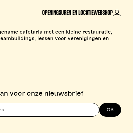
OPENINGSUREN EN LOCATIE
WEBSHOP
Mijn rek
gename cafetaria met een kleine restauratie,
teambuildings, lessen voor verenigingen en
aan voor onze nieuwsbrief
OK