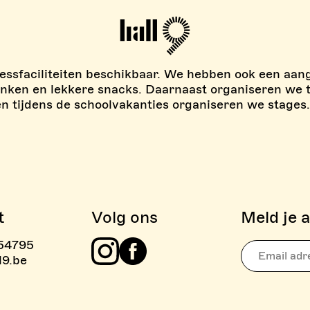
Hall9
tnessfaciliteiten beschikbaar. We hebben ook een aan
anken en lekkere snacks. Daarnaast organiseren we 
n tijdens de schoolvakanties organiseren we stages.
t
Volg ons
Meld je 
54795
IEVEN BOULDER ZONE
l9.be
Instagram
Facebook