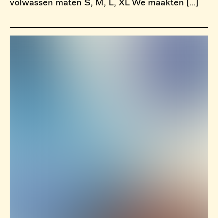
volwassen maten S, M, L, XL We maakten […]