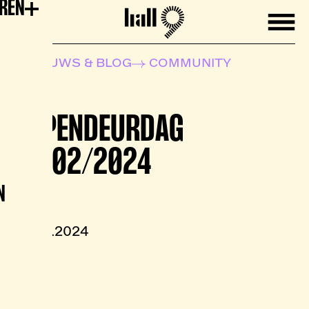
EREN
Mobile
Hall9
NIEUWS & BLOG
COMMUNITY
OPENDEURDAG
18/02/2024
N
02.02.2024