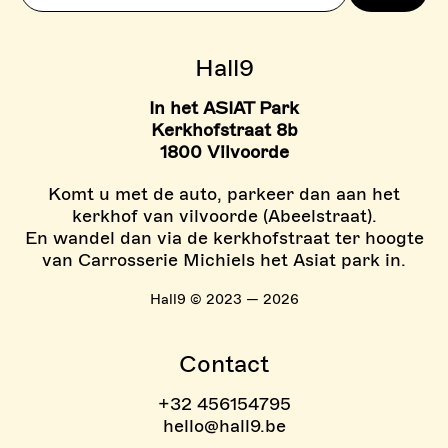
> TARIEVEN BOULDER ZON
Hall9
In het ASIAT Park
Kerkhofstraat 8b
1800 Vilvoorde
Komt u met de auto, parkeer dan aan het
kerkhof van vilvoorde (Abeelstraat).
En wandel dan via de kerkhofstraat ter hoogte
van Carrosserie Michiels het Asiat park in.
Hall9 © 2023 — 2026
Contact
+32 456154795
hello@hall9.be