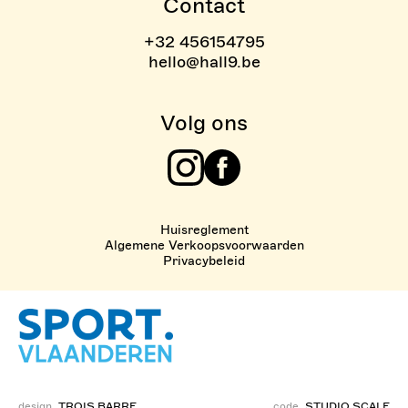
Contact
+32 456154795
hello@hall9.be
Volg ons
Instagram
Facebook
Huisreglement
Algemene Verkoopsvoorwaarden
Privacybeleid
design
TROIS BARRE
code
STUDIO SCALE